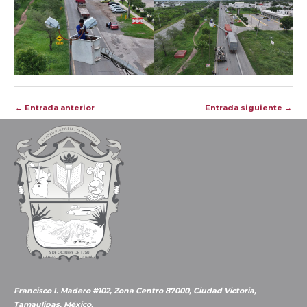
Navegación
←
Entrada anterior
Entrada siguiente
→
de
entradas
Francisco I. Madero #102, Zona Centro 87000, Ciudad Victoria,
Tamaulipas, México.