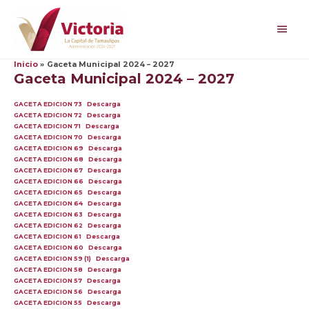
Ir
al
Men
contenido
princ
Inicio
Gaceta Municipal 2024 – 2027
Gaceta Municipal 2024 – 2027
GACETA EDICION 73
Descarga
GACETA EDICION 72
Descarga
GACETA EDICION 71
Descarga
GACETA EDICION 70
Descarga
GACETA EDICION 69
Descarga
GACETA EDICION 68
Descarga
GACETA EDICION 67
Descarga
GACETA EDICION 66
Descarga
GACETA EDICION 65
Descarga
GACETA EDICION 64
Descarga
GACETA EDICION 63
Descarga
GACETA EDICION 62
Descarga
GACETA EDICION 61
Descarga
GACETA EDICION 60
Descarga
GACETA EDICION 59 (1)
Descarga
GACETA EDICION 58
Descarga
GACETA EDICION 57
Descarga
GACETA EDICION 56
Descarga
GACETA EDICION 55
Descarga