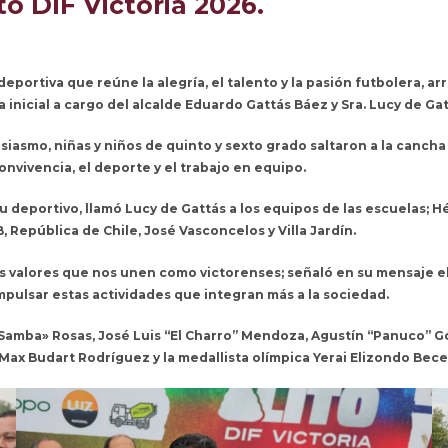
o DIF Victoria 2026.
deportiva que reúne la alegría, el talento y la pasión futbolera, a
a inicial a cargo del alcalde Eduardo Gattás Báez y Sra. Lucy de Gat
iasmo, niñas y niños de quinto y sexto grado saltaron a la cancha 
onvivencia, el deporte y el trabajo en equipo.
tu deportivo, llamó Lucy de Gattás a los equipos de las escuelas; 
B, República de Chile, José Vasconcelos y Villa Jardín.
e los valores que nos unen como victorenses; señaló en su mensaje
mpulsar estas actividades que integran más a la sociedad.
 «Samba» Rosas, José Luis “El Charro” Mendoza, Agustín “Panuco” G
Max Budart Rodríguez y la medallista olímpica Yerai Elizondo Bece