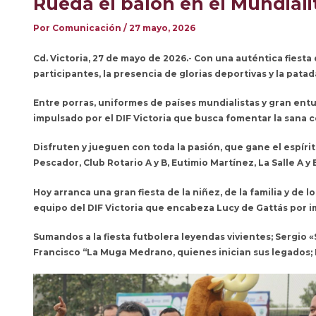
Rueda el balón en el Mundialit
Por
Comunicación
/
27 mayo, 2026
Cd. Victoria, 27 de mayo de 2026.- Con una auténtica fiesta 
participantes, la presencia de glorias deportivas y la patad
Entre porras, uniformes de países mundialistas y gran entus
impulsado por el DIF Victoria que busca fomentar la sana c
Disfruten y jueguen con toda la pasión, que gane el espíri
Pescador, Club Rotario A y B, Eutimio Martínez, La Salle A y 
Hoy arranca una gran fiesta de la niñez, de la familia y d
equipo del DIF Victoria que encabeza Lucy de Gattás por i
Sumandos a la fiesta futbolera leyendas vivientes; Sergio
Francisco “La Muga Medrano, quienes inician sus legados; 