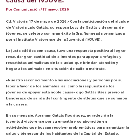
causa del IVJUVE.
Por
Comunicación
/
17 mayo, 2026
Cd. Victoria, 17 de mayo de 2026.- Con la participación del alcalde
de Victoria Lalo Gattás, su esposa Lucy de Gattás y decenas de
jóvenes, se celebro con gran éxito la 3ra. Runneada organizada
por el Instituto Victorense de la Juventud (IVJUVE).
La justa atlética con causa, tuvo una respuesta positiva al lograr
recaudar gran cantidad de alimentos para apoyar a refugios y
rescatistas animalistas de la ciudad que brindan atención y
hogar a los animales en situación de calle o maltrato.
«Nuestro reconocimiento a las asociaciones y personas por su
labor a favor de los animales, así como la respuesta de los
jóvenes de apoyar está noble causa» dijo Gattás Báez previo al
banderazo de salida del contingente de atletas que se sumaron
a la carrera.
En su mensaje, Abraham Gattás Rodríguez, agradeció a la
juventud victorense por su empatía y colaboración en
actividades que buscan resolver problemáticas para garantizar la
salud y bienestar de los habitantes de la Capital del Estado.