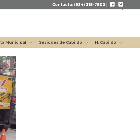
Contacto: (834) 318-7800 |
Buscar
ta Municipal
Sesiones de Cabildo
H. Cabildo