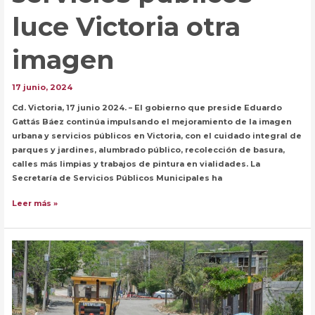
luce Victoria otra
imagen
17 junio, 2024
Cd. Victoria, 17 junio 2024. – El gobierno que preside Eduardo
Gattás Báez continúa impulsando el mejoramiento de la imagen
urbana y servicios públicos en Victoria, con el cuidado integral de
parques y jardines, alumbrado público, recolección de basura,
calles más limpias y trabajos de pintura en vialidades. La
Secretaría de Servicios Públicos Municipales ha
Con
Leer más »
más
y
mejores
servicios
públicos
luce
Victoria
otra