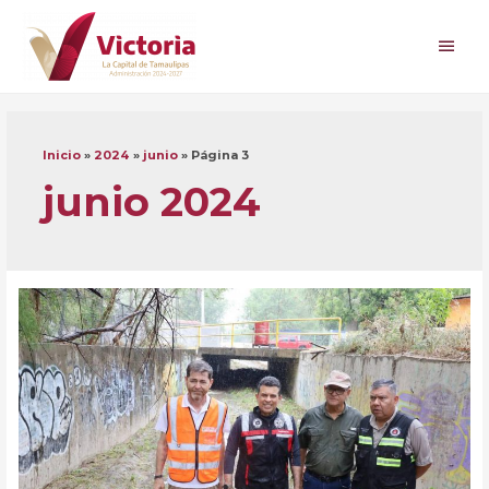
Ir
al
Men
contenido
princ
Inicio
2024
junio
Página 3
junio 2024