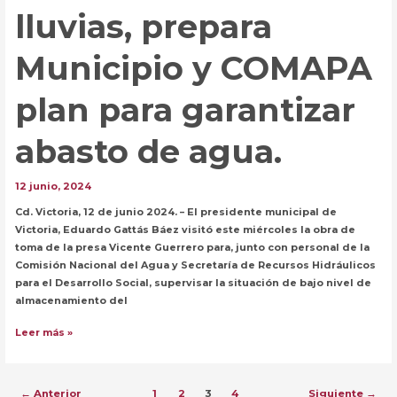
lluvias, prepara
Municipio y COMAPA
plan para garantizar
abasto de agua.
12 junio, 2024
Cd. Victoria, 12 de junio 2024. – El presidente municipal de
Victoria, Eduardo Gattás Báez visitó este miércoles la obra de
toma de la presa Vicente Guerrero para, junto con personal de la
Comisión Nacional del Agua y Secretaría de Recursos Hidráulicos
para el Desarrollo Social, supervisar la situación de bajo nivel de
almacenamiento del
Ante
Leer más »
ausencia
de
lluvias,
Paginación
←
Anterior
1
2
3
4
Siguiente
→