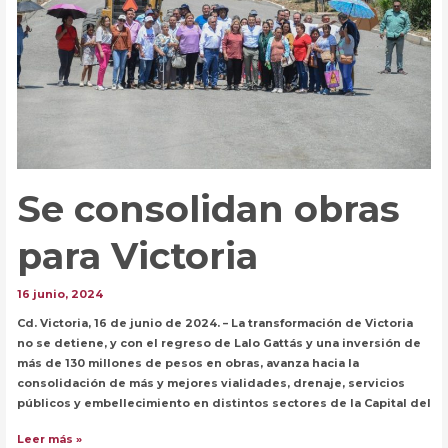
imagen
Se consolidan obras
para Victoria
16 junio, 2024
Cd. Victoria, 16 de junio de 2024. – La transformación de Victoria
no se detiene, y con el regreso de Lalo Gattás y una inversión de
más de 130 millones de pesos en obras, avanza hacia la
consolidación de más y mejores vialidades, drenaje, servicios
públicos y embellecimiento en distintos sectores de la Capital del
Se
Leer más »