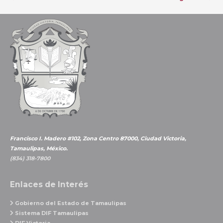
prepara
de
Municipio
entradas
y
COMAPA
plan
para
garantizar
abasto
de
agua.
Francisco I. Madero #102, Zona Centro 87000, Ciudad Victoria,
Tamaulipas, México.
(834) 318-7800
Enlaces de Interés
Gobierno del Estado de Tamaulipas
Sistema DIF Tamaulipas
DIF Victoria