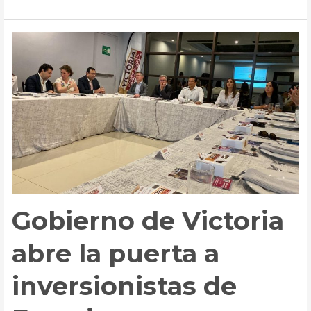
DIF
Victoria
a
la
donación
de
útiles
escolares
para
niñas
y
niños
en
situación
vulnerable.
Gobierno de Victoria
abre la puerta a
inversionistas de