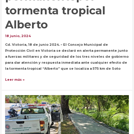
tormenta tropical
Alberto
18 junio, 2024
Cd. Victoria, 18 de junio 2024. – El Consejo Municipal de
Protección Civil en Victoria se declaró en alerta permanente junto
a fuerzas militares y de seguridad de los tres niveles de gobierno
para dar atención y respuesta inmediata ante cualquier efecto de
la tormenta tropical “Alberto” que se localiza a 575 km de Soto
El
Leer más »
gobierno
de
Victoria
se
mantiene
en
alerta
permanentepor
tormenta