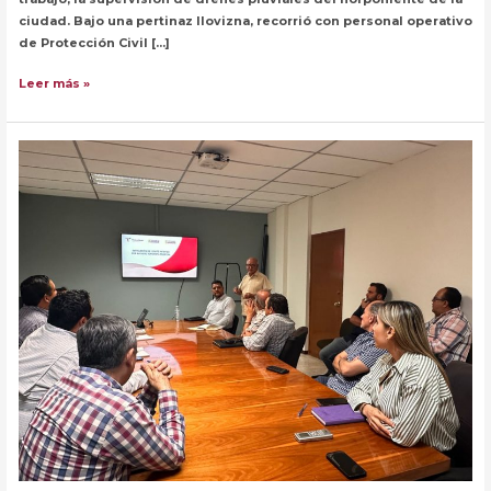
ciudad. Bajo una pertinaz llovizna, recorrió con personal operativo
de Protección Civil […]
Encabeza
Leer más »
alcalde
supervisión
de
drenes
del
norponiente
de
la
ciudad.