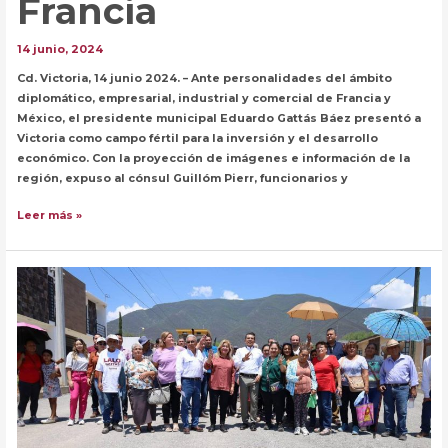
Francia
14 junio, 2024
Cd. Victoria, 14 junio 2024. – Ante personalidades del ámbito
diplomático, empresarial, industrial y comercial de Francia y
México, el presidente municipal Eduardo Gattás Báez presentó a
Victoria como campo fértil para la inversión y el desarrollo
económico. Con la proyección de imágenes e información de la
región, expuso al cónsul Guillóm Pierr, funcionarios y
Gobierno
Leer más »
de
Victoria
abre
la
puerta
a
inversionistas
de
Francia