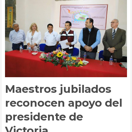
de
supervisión
Maestros jubilados
reconocen apoyo del
presidente de
Victoria