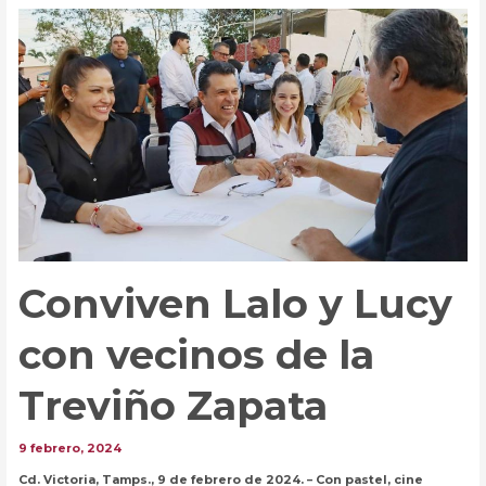
a
mini
sesiones
de
Fotos
con
Causa
Conviven Lalo y Lucy
con vecinos de la
Treviño Zapata
9 febrero, 2024
Cd. Victoria, Tamps., 9 de febrero de 2024. – Con pastel, cine