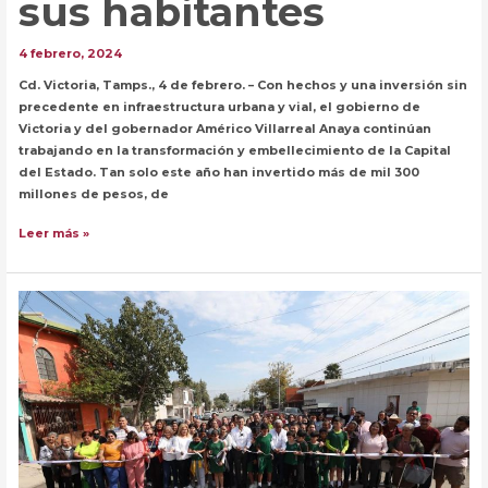
sus habitantes
4 febrero, 2024
Cd. Victoria, Tamps., 4 de febrero. – Con hechos y una inversión sin
precedente en infraestructura urbana y vial, el gobierno de
Victoria y del gobernador Américo Villarreal Anaya continúan
trabajando en la transformación y embellecimiento de la Capital
del Estado. Tan solo este año han invertido más de mil 300
millones de pesos, de
Inversión
Leer más »
sin
precedente
en
Victoria
mejora
imagen
urbana
y
calidad
de
vida