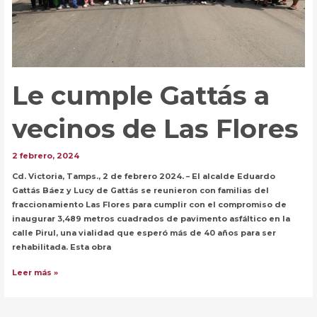
de
sus
habitantes
Le cumple Gattás a
vecinos de Las Flores
2 febrero, 2024
Cd. Victoria, Tamps., 2 de febrero 2024. – El alcalde Eduardo
Gattás Báez y Lucy de Gattás se reunieron con familias del
fraccionamiento Las Flores para cumplir con el compromiso de
inaugurar 3,489 metros cuadrados de pavimento asfáltico en la
calle Pirul, una vialidad que esperó más de 40 años para ser
rehabilitada. Esta obra
Le
Leer más »
cumple
Gattás
a