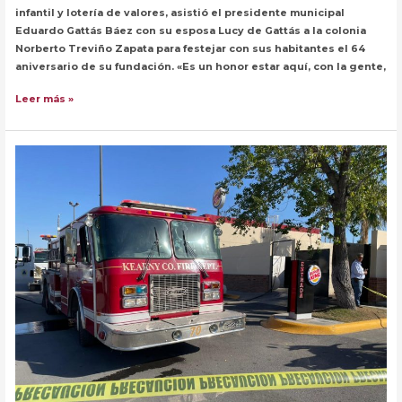
infantil y lotería de valores, asistió el presidente municipal
Eduardo Gattás Báez con su esposa Lucy de Gattás a la colonia
Norberto Treviño Zapata para festejar con sus habitantes el 64
aniversario de su fundación. «Es un honor estar aquí, con la gente,
Conviven
Leer más »
Lalo
y
Lucy
con
vecinos
de
la
Treviño
Zapata