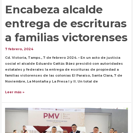
Encabeza alcalde
entrega de escrituras
a familias victorenses
7 febrero, 2024
Cd. Victoria, Tamps., 7 de febrero 2024. – En un acto de justicia
social el alcalde Eduardo Gattás Báez presidió con autoridades
estatales y federales la entrega de escrituras de propiedad a
familias victorenses de las colonias El Paraíso, Santa Clara, 7 de
Noviembre, La Montaña y La Presa I y II. Un total de
Encabeza
Leer más »
alcalde
entrega
de
escrituras
a
familias