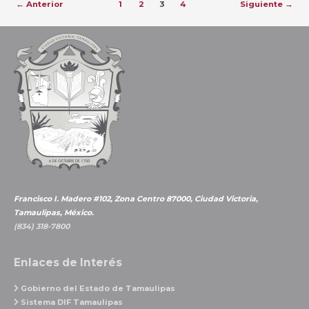
Paginación
←
Anterior
1
2
3
4
Siguiente
→
vecinos
de
de
entradas
Las
Flores
Francisco I. Madero #102, Zona Centro 87000, Ciudad Victoria,
Tamaulipas, México.
(834) 318-7800
Enlaces de Interés
Gobierno del Estado de Tamaulipas
Sistema DIF Tamaulipas