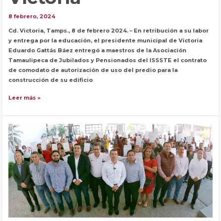
8 febrero, 2024
Cd. Victoria, Tamps., 8 de febrero 2024. – En retribución a su labor
y entrega por la educación, el presidente municipal de Victoria
Eduardo Gattás Báez entregó a maestros de la Asociación
Tamaulipeca de Jubilados y Pensionados del ISSSTE el contrato
de comodato de autorización de uso del predio para la
construcción de su edificio
Maestros
Leer más »
jubilados
reconocen
apoyo
del
presidente
de
Victoria