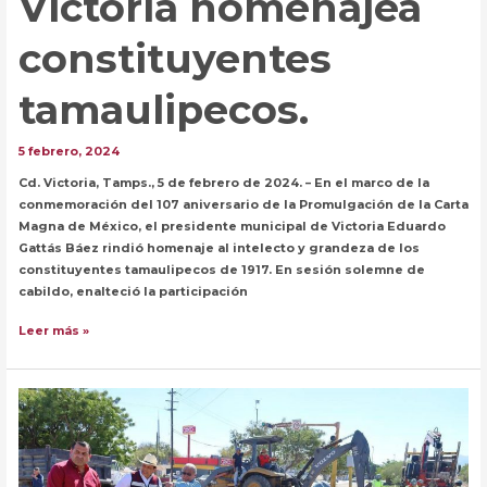
Victoria homenajea
constituyentes
tamaulipecos.
5 febrero, 2024
Cd. Victoria, Tamps., 5 de febrero de 2024. – En el marco de la
conmemoración del 107 aniversario de la Promulgación de la Carta
Magna de México, el presidente municipal de Victoria Eduardo
Gattás Báez rindió homenaje al intelecto y grandeza de los
constituyentes tamaulipecos de 1917. En sesión solemne de
cabildo, enalteció la participación
Rinde
Leer más »
Cabildo
de
Victoria
homenajea
constituyentes
tamaulipecos.