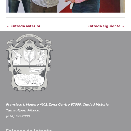
Navegación
←
Entrada anterior
Entrada siguiente
→
de
entradas
Francisco I. Madero #102, Zona Centro 87000, Ciudad Victoria,
Tamaulipas, México.
(834) 318-7800