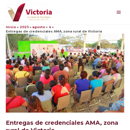
Ir
al
Men
contenido
princ
Inicio
2023
agosto
4
Entregas de credenciales AMA, zona rural de Victoria
Entregas de credenciales AMA, zona