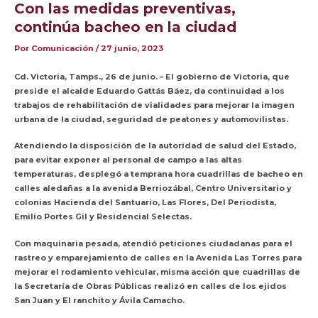
Con las medidas preventivas,
continúa bacheo en la ciudad
Por
Comunicación
/
27 junio, 2023
Cd. Victoria, Tamps., 26 de junio. – El gobierno de Victoria, que
preside el alcalde Eduardo Gattás Báez, da continuidad a los
trabajos de rehabilitación de vialidades para mejorar la imagen
urbana de la ciudad, seguridad de peatones y automovilistas.
Atendiendo la disposición de la autoridad de salud del Estado,
para evitar exponer al personal de campo a las altas
temperaturas, desplegó a temprana hora cuadrillas de bacheo en
calles aledañas a la avenida Berriozábal, Centro Universitario y
colonias Hacienda del Santuario, Las Flores, Del Periodista,
Emilio Portes Gil y Residencial Selectas.
Con maquinaria pesada, atendió peticiones ciudadanas para el
rastreo y emparejamiento de calles en la Avenida Las Torres para
mejorar el rodamiento vehicular, misma acción que cuadrillas de
la Secretaría de Obras Públicas realizó en calles de los ejidos
San Juan y El ranchito y Ávila Camacho.