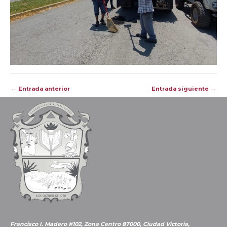
Navegación
←
Entrada anterior
Entrada siguiente
→
de
entradas
Francisco I. Madero #102, Zona Centro 87000, Ciudad Victoria,