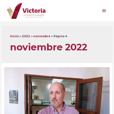
Ir
al
Men
contenido
princ
Inicio
2022
noviembre
Página 4
noviembre 2022