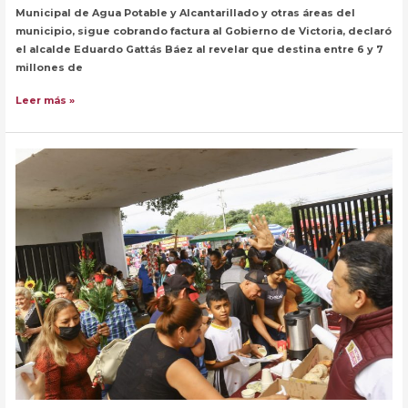
Municipal de Agua Potable y Alcantarillado y otras áreas del
municipio, sigue cobrando factura al Gobierno de Victoria, declaró
el alcalde Eduardo Gattás Báez al revelar que destina entre 6 y 7
millones de
Por
Leer más »
malas
administraciones
de
COMAPA,
paga
Ayuntamiento
millonario
adeudo