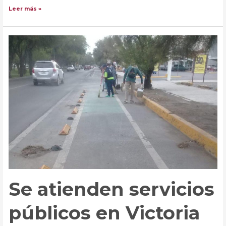
Garantiza
Leer más »
municipio
certeza
en
pago
del
predial
Se atienden servicios
públicos en Victoria