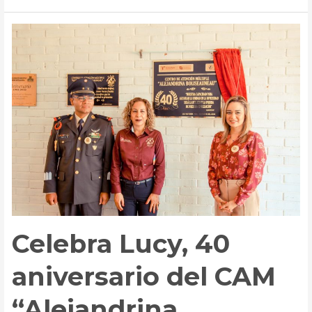
Gobierno
de
Victoria
calles
en
ejidos
Celebra Lucy, 40
aniversario del CAM
“Alejandrina