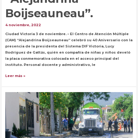
Boijseauneau”.
4 noviembre, 2022
Ciudad Victoria 3 de noviembre. – El Centro de Atención Múltiple
(CAM) “Alejandrina Boijseauneau” celebró su 40 Aniversario con la
presencia de la presidenta del Sistema DIF Victoria, Lucy
Rodríguez de Gattás, quién en compañía de niñas y niños develó
la placa conmemorativa colocada en el acceso principal del
instituto. Personal docente y administrativo, le
Celebra
Leer más »
Lucy,
40
aniversario
del
CAM
“Alejandrina
Boijseauneau”.