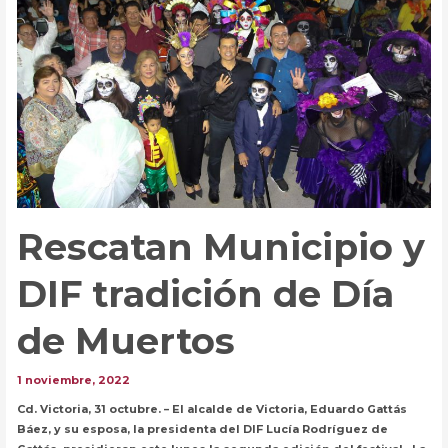
de
calles.
Rescatan Municipio y
DIF tradición de Día
de Muertos
1 noviembre, 2022
Cd. Victoria, 31 octubre. – El alcalde de Victoria, Eduardo Gattás
Báez, y su esposa, la presidenta del DIF Lucía Rodríguez de