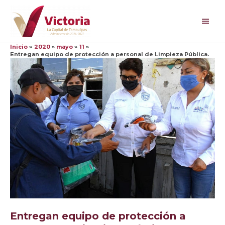
Ir
al
Men
contenido
princ
Inicio
2020
mayo
11
Entregan equipo de protección a personal de Limpieza Pública.
Entregan equipo de protección a