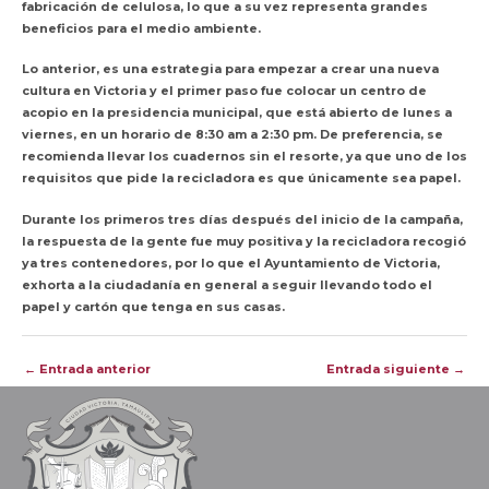
fabricación de celulosa, lo que a su vez representa grandes
beneficios para el medio ambiente.
Lo anterior, es una estrategia para empezar a crear una nueva
cultura en Victoria y el primer paso fue colocar un centro de
acopio en la presidencia municipal, que está abierto de lunes a
viernes, en un horario de 8:30 am a 2:30 pm. De preferencia, se
recomienda llevar los cuadernos sin el resorte, ya que uno de los
requisitos que pide la recicladora es que únicamente sea papel.
Durante los primeros tres días después del inicio de la campaña,
la respuesta de la gente fue muy positiva y la recicladora recogió
ya tres contenedores, por lo que el Ayuntamiento de Victoria,
exhorta a la ciudadanía en general a seguir llevando todo el
papel y cartón que tenga en sus casas.
Navegación
←
Entrada anterior
Entrada siguiente
→
de
entradas