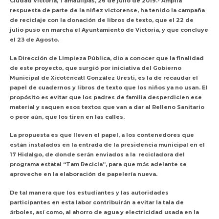
Ciudad Victoria, Tamaulipas, 26 de julio de 2019.- Amplia
respuesta de parte de la niñez victorense, ha tenido la campaña
de reciclaje con la donación de libros de texto, que el 22 de
julio puso en marcha el Ayuntamiento de Victoria, y que concluye
el 23 de Agosto.
La Dirección de Limpieza Pública, dio a conocer que la finalidad
de este proyecto, que surgió por iniciativa del Gobierno
Municipal de Xicoténcatl González Uresti, es la de recaudar el
papel de cuadernos y libros de texto que los niños ya no usan. El
propósito es evitar que los padres de familia desperdicien ese
material y saquen esos textos que van a dar al Relleno Sanitario
o peor aún, que los tiren en las calles.
La propuesta es que lleven el papel, a los contenedores que
están instalados en la entrada de la presidencia municipal en el
17 Hidalgo, de donde serán enviados a la recicladora del
programa estatal “Tam Recicla”, para que más adelante se
aproveche en la elaboración de papelería nueva.
De tal manera que los estudiantes y las autoridades
participantes en esta labor contribuirán a evitar la tala de
árboles, así como, al ahorro de agua y electricidad usada en la