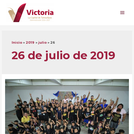
Ir
al
Men
contenido
princ
Inicio
2019
julio
26
26 de julio de 2019