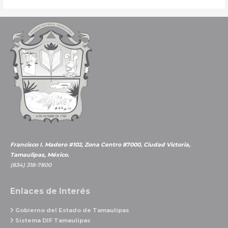
con
éxito
curso
de
verano
en
Casa
de
la
Cultura
Francisco I. Madero #102, Zona Centro 87000, Ciudad Victoria,
Tamaulipas, México.
(834) 318-7800
Enlaces de Interés
Gobierno del Estado de Tamaulipas
Sistema DIF Tamaulipas