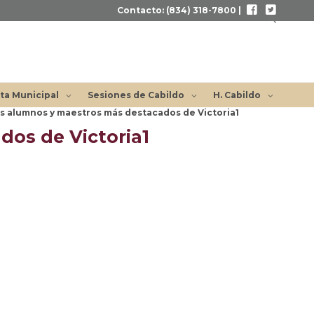
Contacto: (834) 318-7800 |
Buscar
ta Municipal
Sesiones de Cabildo
H. Cabildo
os alumnos y maestros más destacados de Victoria1
dos de Victoria1