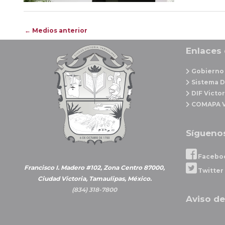
Navegación
←
Medios anterior
de
Enlaces 
entradas
Gobierno 
Sistema D
DIF Victor
COMAPA V
Sígueno
Facebo
Francisco I. Madero #102, Zona Centro 87000,
Twitter
Ciudad Victoria, Tamaulipas, México.
(834) 318-7800
Aviso de