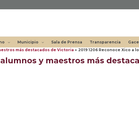
no
Municipio
Sala de Prensa
Transparencia
Gace
aestros más destacados de Victoria
2019 1206 Reconoce Xico a l
s alumnos y maestros más destaca