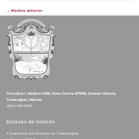
Navegación
←
Medios anterior
de
entradas
Francisco I. Madero #102, Zona Centro 87000, Ciudad Victoria,
Tamaulipas, México.
(834) 318-7800
Enlaces de Interés
Gobierno del Estado de Tamaulipas