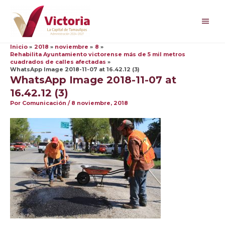
Ir
al
Men
contenido
princ
Inicio
2018
noviembre
8
Rehabilita Ayuntamiento victorense más de 5 mil metros
cuadrados de calles afectadas
WhatsApp Image 2018-11-07 at 16.42.12 (3)
WhatsApp Image 2018-11-07 at
16.42.12 (3)
Por
Comunicación
/
8 noviembre, 2018